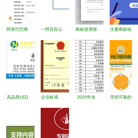
阿里巴巴商
一呼百应公
商标使用授
注册商标转
标驳回复审
司频道 版
权与版权代
让所需手续
决定书分析
权代理的新
理协议指南
及商标代理
商标代理的
标杆与行业
指引
法律策略与
实践解析
实践
高品质LED
企业标准、
2020年全
寻找可靠的
驱动芯片
产品保护、
国商标代理
牙膏生产合
ACT355一
食品许可证
机构申请数
作伙伴？揭
级代理，超
与商标代理
据排行榜
秘南京三盾
低价供应助
的内在联系
解读行业竞
药业与药福