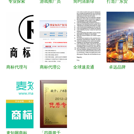
专业探索
游戏推广员
简约清新绿
打造广东贸
白云、花都
是否能加
色建筑产品
易服务生态
区商标注册
盟？解析游
商标准用证
圈 家具供
与业务流程
戏代理加盟
授权书（竖
求与版权代
中的代理服
的模式与商
版）说明
理的协同发
务价值分析
标代理要点
展
商标代理与
商标代理公
全球速卖通
卓远品牌
注册的全流
司资质查询
（广州箱包
以科技创新
程指导 专
与版权代理
商家）专场
重塑商标代
业助您守护
实务指南
招商会 强
理行业价值
品牌价值
化版权代
理，共拓全
球市场
麦知网商标
「四两拨千